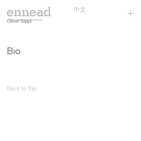
中文
+
Oliver Sippl
Bio
Back to Top