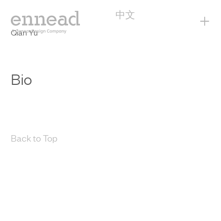
中文
+
Qian Yu
Bio
Back to Top