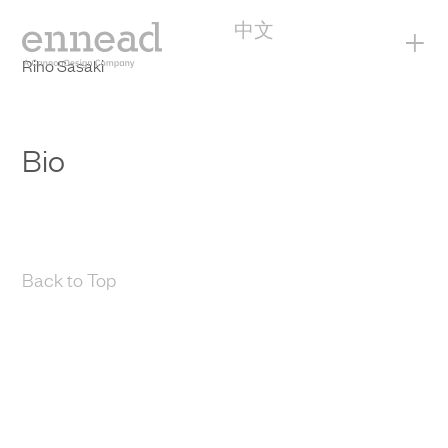
中文
+
Riho Sasaki
Bio
Back to Top