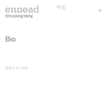
中文
+
Shuoyang Wang
Bio
Back to Top