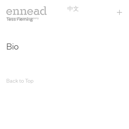
中文
+
Tess Fleming
Bio
Back to Top