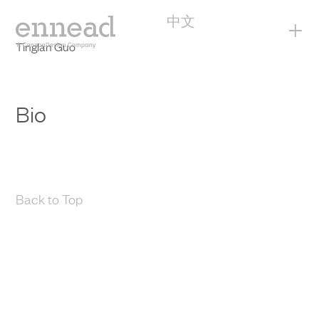
中文
+
Tinglan Guo
Bio
Back to Top