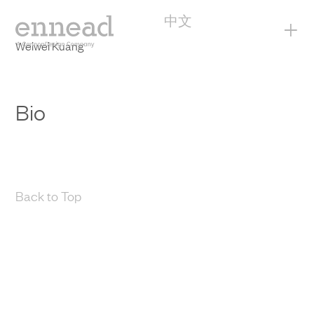
中文
+
Weiwei Kuang
Bio
Back to Top