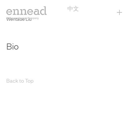
中文
+
Wentaue Liu
Bio
Back to Top