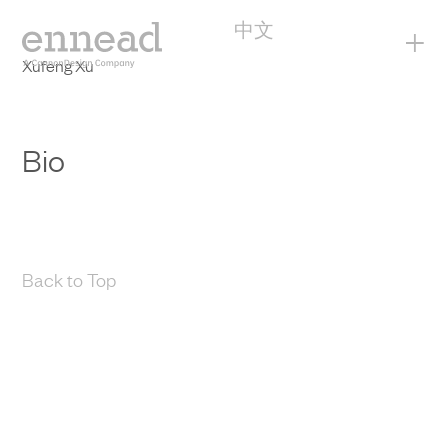
中文
+
Xufeng Xu
Bio
Back to Top