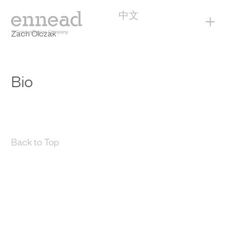
中文
+
Zach Olczak
Bio
Back to Top