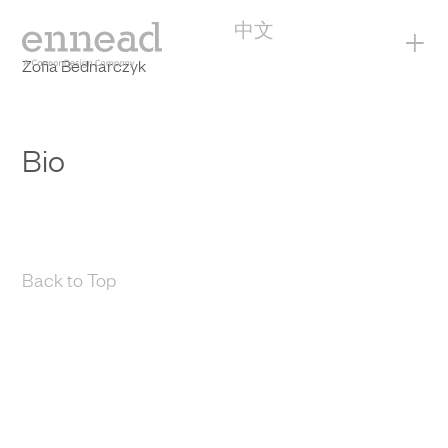
中文
+
Zofia Bednarczyk
Bio
Back to Top