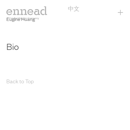
中文
+
Eugine Huang
Bio
Back to Top