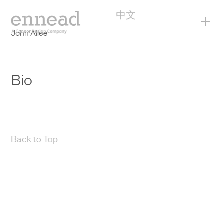
中文
+
John Allee
Bio
Back to Top